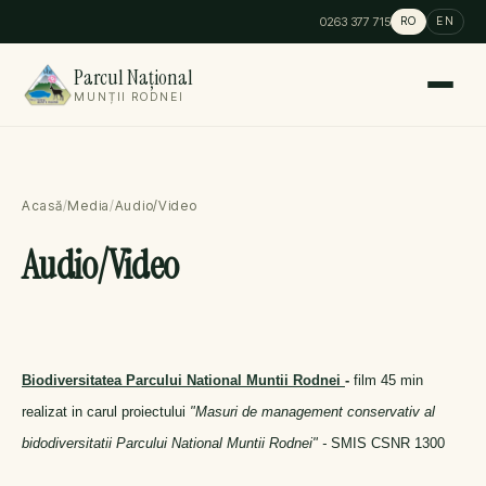
0263 377 715
RO
EN
Parcul Național
MUNȚII RODNEI
Acasă
/
Media
/
Audio/Video
Audio/Video
Biodiversitatea Parcului National Muntii Rodnei
-
film 45 min
realizat in carul proiectului
"Masuri de management conservativ al
bidodiversitatii Parcului National Muntii Rodnei" -
SMIS CSNR 1300