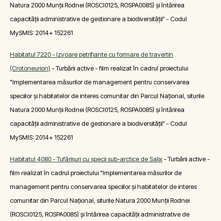
Natura 2000 Munții Rodnei (ROSCI0125, ROSPA0085) și întărirea
capacității administrative de gestionare a biodiversității" - Codul
MySMIS: 2014+ 152261
Habitatul 7220 - Izvoare petrifiante cu formare de travertin
(Crotoneurion)
- Turbării active - film realizat în cadrul proiectului
"Implementarea măsurilor de management pentru conservarea
speciilor și habitatelor de interes comunitar din Parcul Național, siturile
Natura 2000 Munții Rodnei (ROSCI0125, ROSPA0085) și întărirea
capacității administrative de gestionare a biodiversității" - Codul
MySMIS: 2014+ 152261
Habitatul 4080 - Tufărişuri cu specii sub-arctice de Salix
- Turbării active -
film realizat în cadrul proiectului "Implementarea măsurilor de
management pentru conservarea speciilor și habitatelor de interes
comunitar din Parcul Național, siturile Natura 2000 Munții Rodnei
(ROSCI0125, ROSPA0085) și întărirea capacității administrative de