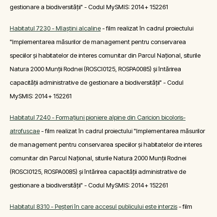
gestionare a biodiversității" - Codul MySMIS: 2014+ 152261
Habitatul 7230 - Mlaştini alcaline
- film realizat în cadrul proiectului
"Implementarea măsurilor de management pentru conservarea
speciilor și habitatelor de interes comunitar din Parcul Național, siturile
Natura 2000 Munții Rodnei (ROSCI0125, ROSPA0085) și întărirea
capacității administrative de gestionare a biodiversității" - Codul
MySMIS: 2014+ 152261
Habitatul 7240 - Formaţiuni pioniere alpine din Caricion bicoloris-
atrofuscae
- film realizat în cadrul proiectului "Implementarea măsurilor
de management pentru conservarea speciilor și habitatelor de interes
comunitar din Parcul Național, siturile Natura 2000 Munții Rodnei
(ROSCI0125, ROSPA0085) și întărirea capacității administrative de
gestionare a biodiversității" - Codul MySMIS: 2014+ 152261
Habitatul 8310 - Peşteri în care accesul publicului este interzis
- film