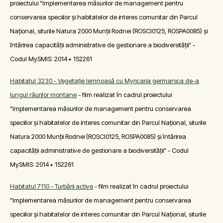
proiectului "Implementarea măsurilor de management pentru
conservarea speciilor și habitatelor de interes comunitar din Parcul
Național, siturile Natura 2000 Munții Rodnei (ROSCI0125, ROSPA0085) și
întărirea capacității administrative de gestionare a biodiversității" -
Codul MySMIS: 2014+ 152261
Habitatul 3230 - Vegetaţie lemnoasă cu Myricaria germanica de-a
lungul râurilor montane
- film realizat în cadrul proiectului
"Implementarea măsurilor de management pentru conservarea
speciilor și habitatelor de interes comunitar din Parcul Național, siturile
Natura 2000 Munții Rodnei (ROSCI0125, ROSPA0085) și întărirea
capacității administrative de gestionare a biodiversității" - Codul
MySMIS: 2014+ 152261
Habitatul 7110 - Turbării active
- film realizat în cadrul proiectului
"Implementarea măsurilor de management pentru conservarea
speciilor și habitatelor de interes comunitar din Parcul Național, siturile