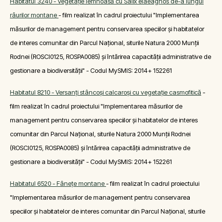
Habitatul 3240 - Vegetaţie lemnoasă cu Salix elaeagnos de-a lungul
râurilor montane
- film realizat în cadrul proiectului "Implementarea
măsurilor de management pentru conservarea speciilor și habitatelor
de interes comunitar din Parcul Național, siturile Natura 2000 Munții
Rodnei (ROSCI0125, ROSPA0085) și întărirea capacității administrative de
gestionare a biodiversității" - Codul MySMIS: 2014+ 152261
Habitatul 8210 - Versanţi stâncoşi calcaroşi cu vegetaţie casmofitică
-
film realizat în cadrul proiectului "Implementarea măsurilor de
management pentru conservarea speciilor și habitatelor de interes
comunitar din Parcul Național, siturile Natura 2000 Munții Rodnei
(ROSCI0125, ROSPA0085) și întărirea capacității administrative de
gestionare a biodiversității" - Codul MySMIS: 2014+ 152261
Habitatul 6520 - Fâneţe montane
- film realizat în cadrul proiectului
"Implementarea măsurilor de management pentru conservarea
speciilor și habitatelor de interes comunitar din Parcul Național, siturile