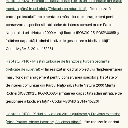
Habitatul 8120 - Grohotişuri calcaroase şi de şisturi calcaroase din etajul
montan până în cel alpin (Thlaspietea rotundifolii)
- film realizat în
cadrul proiectului "Implementarea măsurilor de management pentru
conservarea speciilor și habitatelor de interes comunitar din Parcul
Național, siturile Natura 2000 Munții Rodnei (ROSCI0125, ROSPA0085) și
întărirea capacității administrative de gestionare a biodiversității" -
Codul MySMIS: 2014+ 152261
Habitatul 7140 - Mlaştini turboase de tranziţie şi turbării oscilante
(nefixate de substrat)
- film realizat în cadrul proiectului "Implementarea
măsurilor de management pentru conservarea speciilor și habitatelor
de interes comunitar din Parcul Național, siturile Natura 2000 Munții
Rodnei (ROSCI0125, ROSPA0085) și întărirea capacității administrative de
gestionare a biodiversității" - Codul MySMIS: 2014+ 152261
Habitatul 91EO - Păduri aluviale cu Alnus glutinosa şi Fraxinus excelsior
(Alno-Padion, Alnion incanae, Salicicon albae)
- film realizat în cadrul