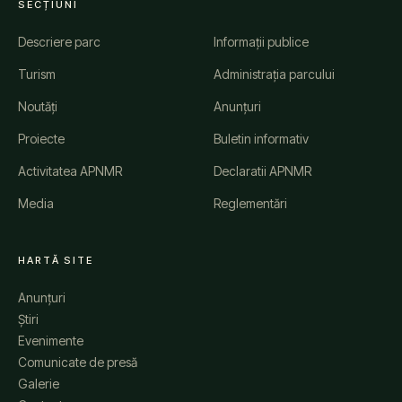
SECȚIUNI
Descriere parc
Informații publice
Turism
Administrația parcului
Noutăți
Anunțuri
Proiecte
Buletin informativ
Activitatea APNMR
Declaratii APNMR
Media
Reglementări
HARTĂ SITE
Anunțuri
Știri
Evenimente
Comunicate de presă
Galerie