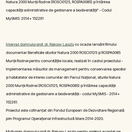
Natura 2000 Munții Rodnei (ROSCI0125, ROSPA0085) și întărirea
capacității administrative de gestionare a biodiversității" - Codul
MySMIS: 2014+ 152261
Interviul domnului prof. dr. Rakosy Laszlo
cu ocazia lansării filmului
documentar Beneficiile siturilor Natura 2000 ROSCI0125 și ROSPA0085
Munții Rodnei pentru comunitățile locale, realizat în cadrul proiectului -
Implementarea măsurilor de management pentru conservarea speciilor
și habitatelor de interes comunitar din Parcul Național, siturile Natura
2000 Munții Rodnei (ROSCI0125, ROSPA0085) și întărirea capacității
administrative de gestionare a biodiversității - codul MySMIS - 2014+
152261.
Proiectul este cofinanțat din Fondul European de Dezvoltare Regională
prin Programul Operațional Infrastructură Mare 2014-2020.
Multumim domnului prof.dr. Rakosy Laszlo pentru sprijinul acordat pe