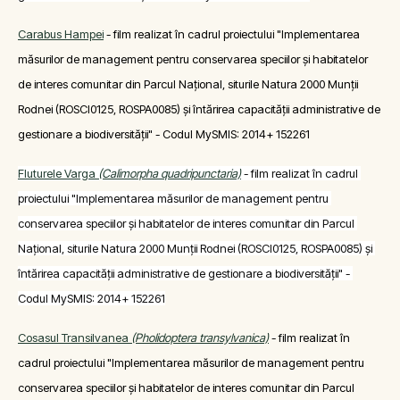
Carabus Hampei
- film realizat în cadrul proiectului "Implementarea
măsurilor de management pentru conservarea speciilor și habitatelor
de interes comunitar din Parcul Național, siturile Natura 2000 Munții
Rodnei (ROSCI0125, ROSPA0085) și întărirea capacității administrative de
gestionare a biodiversității" - Codul MySMIS: 2014+ 152261
Fluturele Varga 
(Calimorpha quadripunctaria)
 - film realizat în cadrul 
proiectului "Implementarea măsurilor de management pentru 
conservarea speciilor și habitatelor de interes comunitar din Parcul 
Național, siturile Natura 2000 Munții Rodnei (ROSCI0125, ROSPA0085) și 
întărirea capacității administrative de gestionare a biodiversității" - 
Codul MySMIS: 2014+ 152261
Cosasul Transilvanea
(Pholidoptera transylvanica)
- film realizat în
cadrul proiectului "Implementarea măsurilor de management pentru
conservarea speciilor și habitatelor de interes comunitar din Parcul