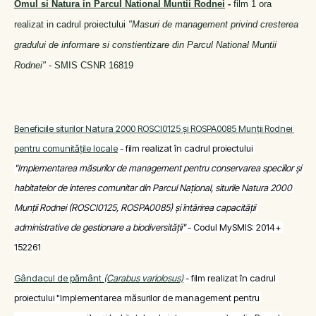
Omul si Natura in Parcul National Muntii Rodnei
-
film 1
ora
realizat in cadrul proiectului
"Masuri de management privind cresterea
gradului de informare si constientizare din Parcul National Muntii
Rodnei"
- SMIS CSNR 16819
Beneficiile siturilor Natura 2000 ROSCI0125 și ROSPA0085 Munții Rodnei 
pentru comunitățile locale
 - film realizat în cadrul proiectului 
"Implementarea măsurilor de management pentru conservarea speciilor și 
habitatelor de interes comunitar din Parcul Național, siturile Natura 2000 
Munții Rodnei (ROSCI0125, ROSPA0085) și întărirea capacității 
administrative de gestionare a biodiversității" 
- Codul MySMIS: 2014+ 
152261
Gândacul de pământ 
(Carabus variolosus)
 - film realizat în cadrul 
proiectului "Implementarea măsurilor de management pentru 