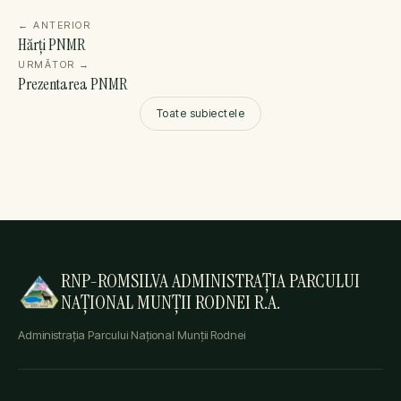
←
ANTERIOR
Hărți PNMR
URMĂTOR
→
Prezentarea PNMR
Toate subiectele
RNP-ROMSILVA ADMINISTRAȚIA PARCULUI
NAȚIONAL MUNȚII RODNEI R.A.
Administrația Parcului Național Munții Rodnei