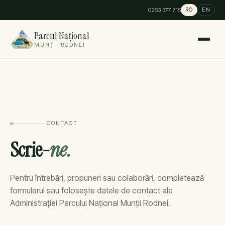
0263 377 715
RO
EN
Parcul Național
MUNȚII RODNEI
✉
CONTACT
Scrie-
ne.
Pentru întrebări, propuneri sau colaborări, completează
formularul sau folosește datele de contact ale
Administrației Parcului Național Munții Rodnei.