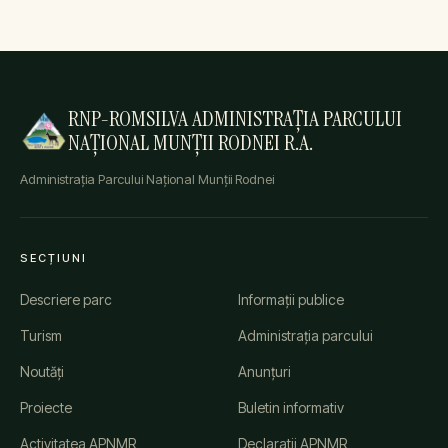
RNP-ROMSILVA ADMINISTRAȚIA PARCULUI
NAȚIONAL MUNȚII RODNEI R.A.
Administrația Parcului Național Munții Rodnei
SECȚIUNI
Descriere parc
Informații publice
Turism
Administrația parcului
Noutăți
Anunțuri
Proiecte
Buletin informativ
Activitatea APNMR
Declaratii APNMR