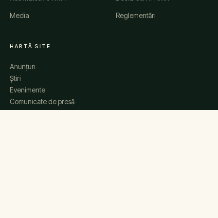
Media
Reglementări
HARTĂ SITE
Anunțuri
Știri
Evenimente
Comunicate de presă
Galerie
Contact