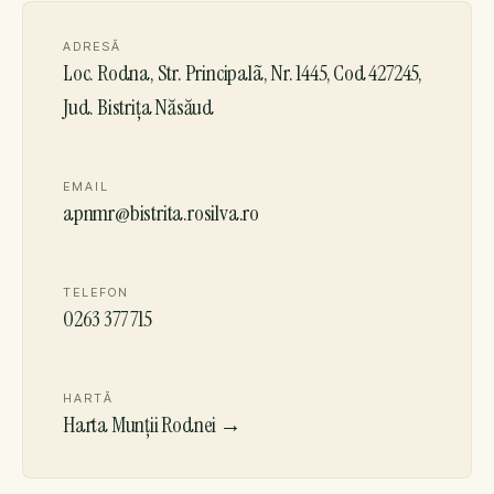
ADRESĂ
Loc. Rodna, Str. Principalã, Nr. 1445, Cod 427245,
Jud. Bistrița Năsăud
EMAIL
apnmr@bistrita.rosilva.ro
TELEFON
0263 377 715
HARTĂ
Harta Munții Rodnei →