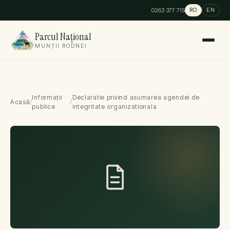
0263 377 715
RO
EN
Parcul Național
MUNȚII RODNEI
Informații
Declaratie privind asumarea agendei de
Acasă
/
/
publice
integritate organizationala