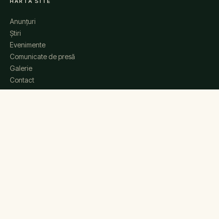
HARTĂ SITE
Anunțuri
Știri
Evenimente
Comunicate de presă
Galerie
Contact
Copyright © 2026. Toate drepturile rezervate. · Parcul Național