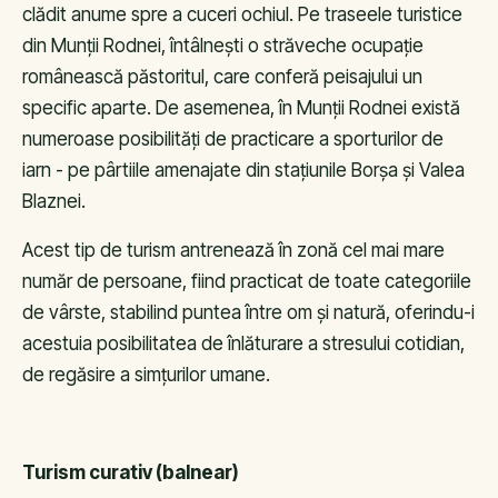
clădit anume spre a cuceri ochiul. Pe traseele turistice
din Munții Rodnei, întâlnești o străveche ocupație
românească păstoritul, care conferă peisajului un
specific aparte. De asemenea, în Munții Rodnei există
numeroase posibilități de practicare a sporturilor de
iarn - pe pârtiile amenajate din stațiunile Borșa și Valea
Blaznei.
Acest tip de turism antrenează în zonă cel mai mare
număr de persoane, fiind practicat de toate categoriile
de vârste, stabilind puntea între om și natură, oferindu-i
acestuia posibilitatea de înlăturare a stresului cotidian,
de regăsire a simțurilor umane.
Turism curativ (balnear)