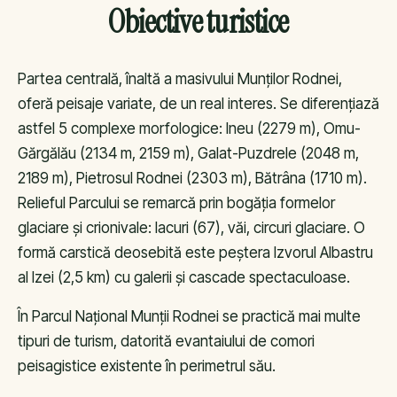
Obiective turistice
Partea centrală, înaltă a masivului Munților Rodnei,
oferă peisaje variate, de un real interes. Se diferențiază
astfel 5 complexe morfologice: Ineu (2279 m), Omu-
Gărgălău (2134 m, 2159 m), Galat-Puzdrele (2048 m,
2189 m), Pietrosul Rodnei (2303 m), Bătrâna (1710 m).
Relieful Parcului se remarcă prin bogăția formelor
glaciare și crionivale: lacuri (67), văi, circuri glaciare. O
formă carstică deosebită este peștera Izvorul Albastru
al Izei (2,5 km) cu galerii și cascade spectaculoase.
În Parcul Național Munții Rodnei se practică mai multe
tipuri de turism, datorită evantaiului de comori
peisagistice existente în perimetrul său.