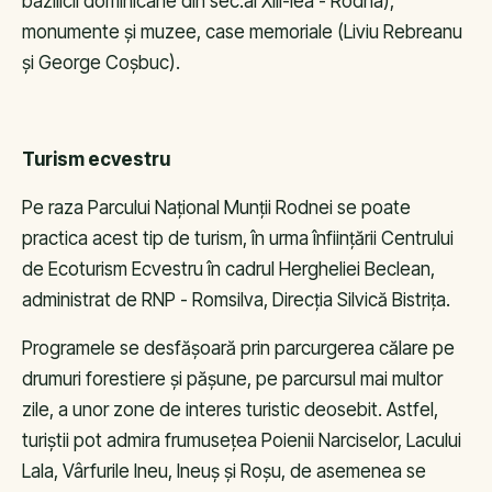
bazilicii dominicane din sec.al XIII-lea - Rodna),
monumente și muzee, case memoriale (Liviu Rebreanu
și George Coșbuc).
Turism ecvestru
Pe raza Parcului Național Munții Rodnei se poate
practica acest tip de turism, în urma înființării Centrului
de Ecoturism Ecvestru în cadrul Hergheliei Beclean,
administrat de RNP - Romsilva, Direcția Silvică Bistrița.
Programele se desfășoară prin parcurgerea călare pe
drumuri forestiere și pășune, pe parcursul mai multor
zile, a unor zone de interes turistic deosebit. Astfel,
turiștii pot admira frumusețea Poienii Narciselor, Lacului
Lala, Vârfurile Ineu, Ineuș și Roșu, de asemenea se