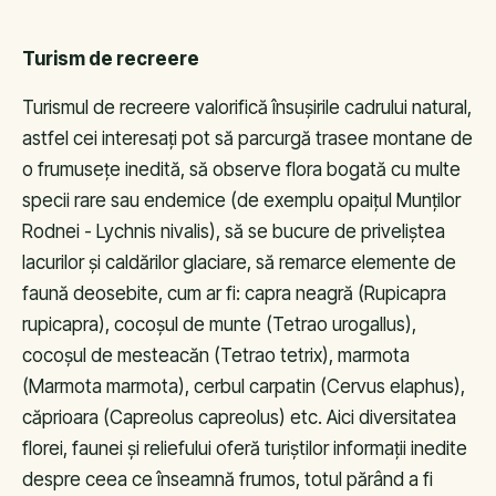
Turism de recreere
Turismul de recreere valorifică însușirile cadrului natural,
astfel cei interesați pot să parcurgă trasee montane de
o frumusețe inedită, să observe flora bogată cu multe
specii rare sau endemice (de exemplu opaițul Munților
Rodnei - Lychnis nivalis), să se bucure de priveliștea
lacurilor și caldărilor glaciare, să remarce elemente de
faună deosebite, cum ar fi: capra neagră (Rupicapra
rupicapra), cocoșul de munte (Tetrao urogallus),
cocoșul de mesteacăn (Tetrao tetrix), marmota
(Marmota marmota), cerbul carpatin (Cervus elaphus),
căprioara (Capreolus capreolus) etc. Aici diversitatea
florei, faunei și reliefului oferă turiștilor informații inedite
despre ceea ce înseamnă frumos, totul părând a fi