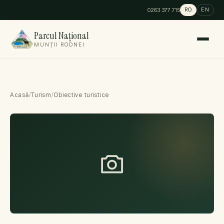
0263 377 715
RO
EN
Parcul Național
MUNȚII RODNEI
Acasă
/
Turism
/
Obiective turistice