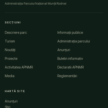
Administrația Parcului Național Munții Rodnei
SECȚIUNI
Descriere parc
Informații publice
Turism
Administrația parcului
Noutăți
Anunțuri
Proiecte
Buletin informativ
Activitatea APNMR
Declaratii APNMR
Media
Reglementări
HARTĂ SITE
Anunțuri
Știri