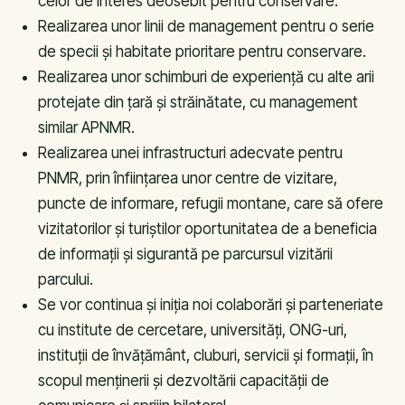
celor de interes deosebit pentru conservare.
Realizarea unor linii de management pentru o serie
de specii şi habitate prioritare pentru conservare.
Realizarea unor schimburi de experienţă cu alte arii
protejate din ţară şi străinătate, cu management
similar APNMR.
Realizarea unei infrastructuri adecvate pentru
PNMR, prin înfiinţarea unor centre de vizitare,
puncte de informare, refugii montane, care să ofere
vizitatorilor şi turiştilor oportunitatea de a beneficia
de informaţii şi sigurantă pe parcursul vizitării
parcului.
Se vor continua şi iniţia noi colaborări şi parteneriate
cu institute de cercetare, universităţi, ONG-uri,
instituţii de învăţământ, cluburi, servicii şi formaţii, în
scopul menţinerii şi dezvoltării capacităţii de