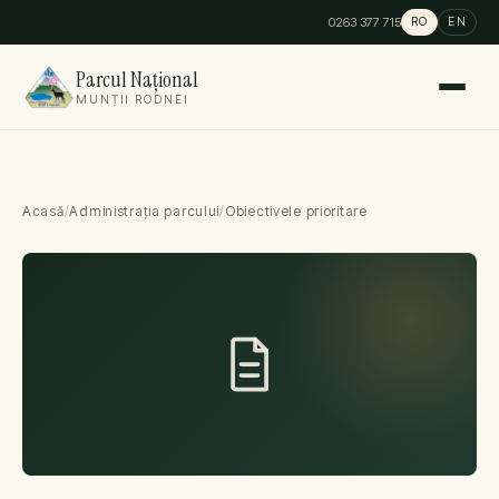
0263 377 715
RO
EN
Parcul Național
MUNȚII RODNEI
Acasă
/
Administrația parcului
/
Obiectivele prioritare