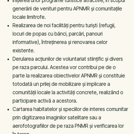
Iniţierea unor programe turistice atractive, în scopul
generării de venituri pentru APNMR şi comunitaţile
locale limitrofe.
Realizarea de noi facilităţi pentru turişti (refugii,
locuri de popas cu bănci, parcări, panouri
informative), întreţinerea şi renovarea celor
existente.
Derularea acţiunilor de voluntariat stiinţific şi divers
pe raza parcului. Acestea vor contribui pe de o
parte la realizarea obiectivelor APNMR şi constituie
totodată un prilej de mobilizare şi implicare a
comunităţii locale la activităţi concrete, realizând o
participare activă a acestora.
Cartarea habitatelor şi speciilor de interes comunitar
prin digitizarea imaginilor satelitare sau a
aerofotografiilor de pe raza PNMR şi verificarea lor